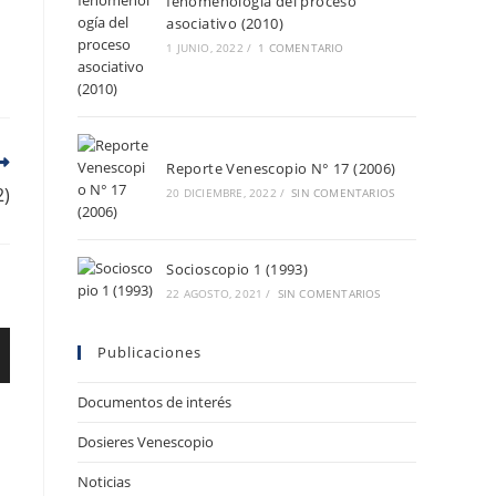
fenomenología del proceso
asociativo (2010)
1 JUNIO, 2022
/
1 COMENTARIO
Reporte Venescopio N° 17 (2006)
2)
20 DICIEMBRE, 2022
/
SIN COMENTARIOS
Socioscopio 1 (1993)
22 AGOSTO, 2021
/
SIN COMENTARIOS
Publicaciones
Documentos de interés
Dosieres Venescopio
Noticias