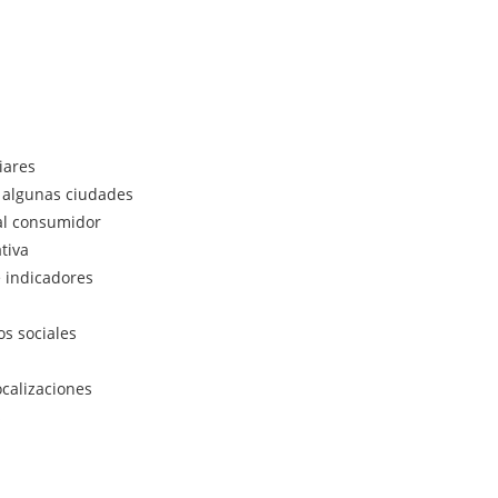
iares
n algunas ciudades
 al consumidor
tiva
e indicadores
os sociales
ocalizaciones
s