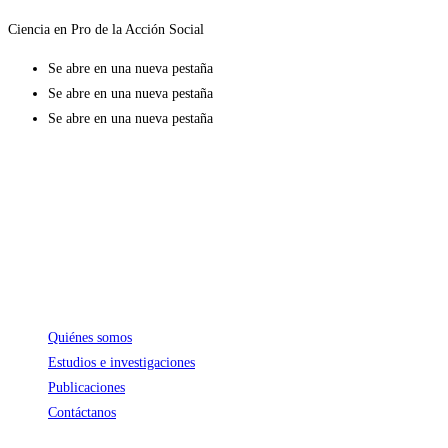
Ciencia en Pro de la Acción Social
Se abre en una nueva pestaña
Se abre en una nueva pestaña
Se abre en una nueva pestaña
La Asociación Civil Centro de Investigación Social –CISOR– es una entidad
autónoma con personería propia, privada y sin fines de lucro.
Enlaces de interés
Quiénes somos
Estudios e investigaciones
Publicaciones
Contáctanos